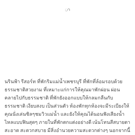
นรินฟ้า รีสอร์ท ที่พักริมแม่น้ำเพชรบุรี ที่พักที่ล้อมรอบด้วย
ธรรมชาติสวยงาม ที่เหมาะแก่การให้คุณมาพักผ่อน ผ่อน
คลายไปกับธรรมชาติ ที่พักยังออกแบบให้กลมกลืนกับ
ธรรมชาติ เงียบสงบ เป็นส่วนตัว ห้องพักทุกห้องจะมีระเบียงให้
คุณนั่งเล่นชิลๆชมวิวแม่น้ำ และยังให้คุณได้นอนฟังเสียงน้ำ
ไหลแบบฟินสุดๆ ภายในที่พักตกแต่งอย่างดี เน้นโทนสีสบายตา
สะอาด สะดวกสบาย มีสิ่งอำนวยความสะดวกต่างๆ นอกจากนี้
ยังมีกิจกรรมสนุกๆ ให้คุณได้ทำอาทิ ล่องเรือยาง ในแม่น้ำ
เพชรบุรี ใครอยากปาร์ตี้บาร์บีคิวริมน้ำ ที่นี่เค้าก็มีบริการค่ะ
ใครชอบที่พักแบบธรรมชาติ ที่นี่เป็นอีกหนึ่งที่พักแก่งกระจาน
ที่น่ามาพักผ่อนค่ะ