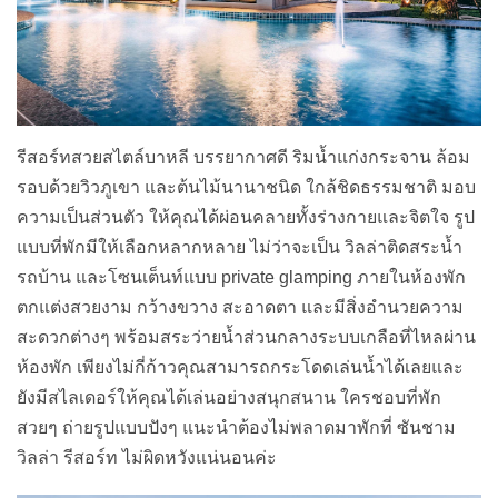
รีสอร์ทสวยสไตล์บาหลี บรรยากาศดี ริมน้ำแก่งกระจาน ล้อม
รอบด้วยวิวภูเขา และต้นไม้นานาชนิด ใกล้ชิดธรรมชาติ มอบ
ความเป็นส่วนตัว ให้คุณได้ผ่อนคลายทั้งร่างกายและจิตใจ รูป
แบบที่พักมีให้เลือกหลากหลาย ไม่ว่าจะเป็น วิลล่าติดสระน้ำ
รถบ้าน และโซนเต็นท์แบบ private glamping ภายในห้องพัก
ตกแต่งสวยงาม กว้างขวาง สะอาดตา และมีสิ่งอำนวยความ
สะดวกต่างๆ พร้อมสระว่ายน้ำส่วนกลางระบบเกลือที่ไหลผ่าน
ห้องพัก เพียงไม่กี่ก้าวคุณสามารถกระโดดเล่นน้ำได้เลยและ
ยังมีสไลเดอร์ให้คุณได้เล่นอย่างสนุกสนาน ใครชอบที่พัก
สวยๆ ถ่ายรูปแบบปังๆ แนะนำต้องไม่พลาดมาพักที่ ซันชาม
วิลล่า รีสอร์ท ไม่ผิดหวังแน่นอนค่ะ