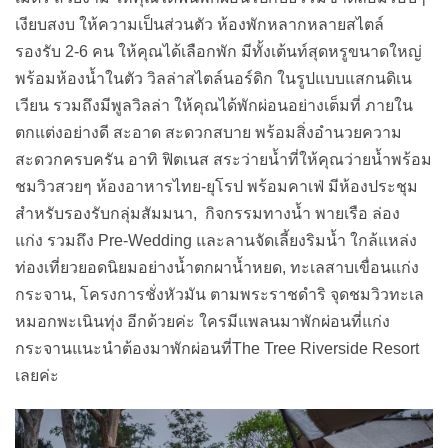
เงียบสงบ ให้ความเป็นส่วนตัว ห้องพักหลากหลายสไตล์
รองรับ 2-6 คน ให้คุณได้เลือกพัก มีทั้งเต้นท์สุดหรูขนาดใหญ่
พร้อมห้องน้ำในตัว วิลล่าสไตล์นอร์ดิก ในรูปแบบแสกนดิเน
เวียน รวมถึงมีพูลวิลล่า ให้คุณได้พักผ่อนอย่างเต็มที่ ภายใน
ตกแต่งอย่างดี สะอาด สะดวกสบาย พร้อมสิ่งอำนวยความ
สะดวกครบครัน อาทิ ฟิตเนส สระว่ายน้ำที่ให้คุณว่ายน้ำพร้อม
ชมวิวสวยๆ ห้องอาหารไทย-ยุโรป พร้อมคาเฟ่ มีห้องประชุม
สำหรับรองรับกลุ่มสัมมนา, กิจกรรมทางน้ำ พายเรือ ล่อง
แก่ง รวมถึง Pre-Wedding และลานจัดเลี้ยงริมน้ำ ใกล้แหล่ง
ท่องเที่ยวยอดนิยมอย่างน้ำตกผาน้ำหยด, ทะเลสาบเขื่อนแก่ง
กระจาน, โครงการชั่งหัวมัน ตามพระราชดำริ จุดชมวิวทะเล
หมอกพะเนินทุ่ง อีกด้วยค่ะ ใครมีแพลนมาพักผ่อนที่แก่ง
กระจานแนะนำต้องมาพักผ่อนที่The Tree Riverside Resort
เลยค่ะ