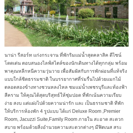
นาน่า รีสอร์ท แก่งกระจาน ที่พักริมแม่น้ำสุดคลาสิค ดีไซน์
โดดเด่น ตอบสนองไลฟ์สไตล์ของนักเดินทางได้ทุกกลุ่ม พร้อม
พาคุณหลีกหนีความวุ่นวาย เพื่อสัมผัสกับการพักผ่อนที่แท้จริง
แบบใกล้ชิดธรรมชาติ ในบรรยากาศที่ร่มรื่นไปด้วยแมกไม้
ตลอดสองข้างทางชวนหลงไหล ชมแม่น้ำเพชรบุรีและท้องฟ้า
สีคราม ให้คุณได้สุดบริสุทธ์ให้ชุ่มปอด ที่พักเน้นความเรียบ
ง่าย สงบ แต่แฝงไปด้วยความน่ารัก และ เป็นธรรมชาติ ทีพัก
ให้บริการห้องพัก 4 รูปแบบ ได้แก่ Deluxe Room ,Premier
Room, Jacuzzi Suite,Family Room ภายใน สะอาด สะดวก
สบาย พร้อมด้วยสิ่งอำนวยความสะดวกต่างๆ มีฟิตเนส สระ