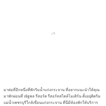
มาต่อที่อีกหนึ่งที่พักริมน้ำแก่งกระจาน ที่อยากแนะนำให้คุณ
มาพักผ่อนที่ ณัฐพล รีสอร์ต รีสอร์ทสไตล์โมเดิร์น ตั้งอยุ่ติดริม
แม่น้ำเพชรบุรีใกล้เขื่อนแก่งกระจาน ที่นี่มีห้องพักให้บริการ
ห้องพักที่ให้คุณได้เลือกหลากหลายแบบ ห้องพักรองรับตั้งแต่
2 คน ไปจนถึงบ้านพักขนาดใหญ่ที่รองรับผู้เข้าพักได้สูงสุดถึง
20 คน ภายห้องพัก ภายในห้องพักตกแต่งอย่างดีเหมาะแก่การ
พักผ่อน มาพร้อมกับสิ่งอำนวยความสะดวกต่างๆ สระว่ายน้ำ
พร้อมสไลด์เดอร์ให้เล่น, ร้านสะดวกซื้อ ห้องอาหาร
คาราโอเกะ นอกจากนี้ยังมีกิจกรรมผจญภัยสนุก ๆ ให้ทำอย่าง
หลากหลาย ไม่ว่าจะเป็น ล่องแก่ง เพ้นท์บอล ATV เป็นต้น ส
นั่งเรือยนต์รอบเขื่อนชมพระอาทิตย์ ใครกำลังมองหาที่พักใน
แก่งกระจานสวยๆ บรรยากาศแบบธรรมชาติ แถมติดริมแม่น้ำ