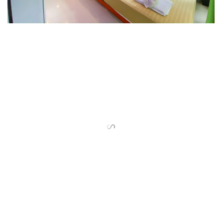
ราคาเริ่มต้น :
1,295 บาท
ที่อยู่ :
609 หมู่ 1 ต.แก่งกระจาน อ.แก่งกระจาน จ.เพชรบุรี
ประเทศไทย 76170, แก่งกระจาน, เพชรบุรี, ไทย, 76170
แผนที่ :
google map
Tel:
081 856 9918
Website:
www.natthaponresort.com
Facebook:
ณัฐพล รีสอร์ท แก่งกระจาน