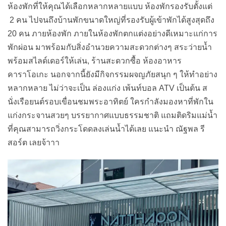
ที่คุณสามารถวิ่งกระโดดลงเล่นน้ำได้เลย แนะนำ ณัฐพล รี
สอร์ต เลยจ้าาา