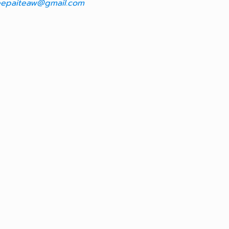
epaiteaw@gmail.com