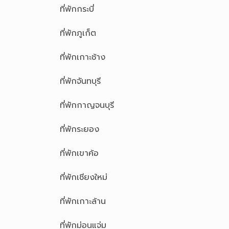
ที่พักกระบี่
ที่พักภูเก็ต
ที่พักเกาะช้าง
ที่พักจันทบุรี
ที่พักกาญจนบุรี
ที่พักระยอง
ที่พักเขาค้อ
ที่พักเชียงใหม่
ที่พักเกาะล้าน
ที่พักม่อนแจ่ม