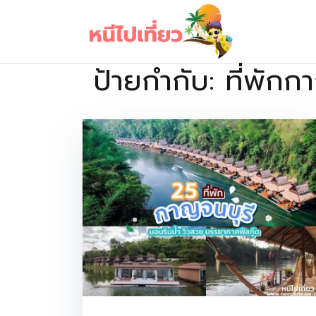
Skip
to
content
ป้ายกำกับ:
ที่พักก
เว็บไซต์รวบรวมที่พัก ที่เที่ยว ที่กิน ไว้ในที่เดียว