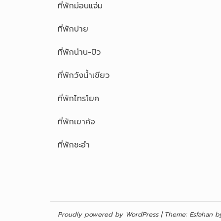
ที่พักม่อนแจ่ม
ที่พักปาย
ที่พักน่าน-ปัว
ที่พักวังน้ำเขียว
ที่พักไทรโยค
ที่พักเขาค้อ
ที่พักชะอำ
Proudly powered by WordPress
|
Theme:
Esfahan
by