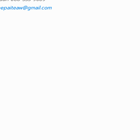
epaiteaw@gmail.com