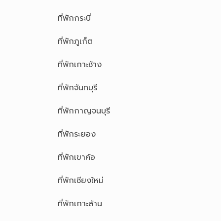
ที่พักกระบี่
ที่พักภูเก็ต
ที่พักเกาะช้าง
ที่พักจันทบุรี
ที่พักกาญจนบุรี
ที่พักระยอง
ที่พักเขาค้อ
ที่พักเชียงใหม่
ที่พักเกาะล้าน