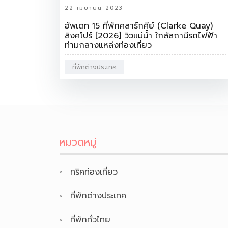
22 เมษายน 2023
อัพเดท 15 ที่พักคลาร์กคีย์ (Clarke Quay)
สิงคโปร์ [2026] วิวแม่น้ำ ใกล้สถานีรถไฟฟ้า
ท่ามกลางแหล่งท่องเที่ยว
ที่พักต่างประเทศ
หมวดหมู่
ทริคท่องเที่ยว
ที่พักต่างประเทศ
ที่พักทั่วไทย