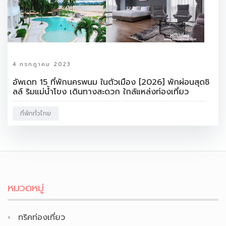
4 กรกฎาคม 2023
อัพเดท 15 ที่พักนครพนม ในตัวเมือง [2026] พักผ่อนสุดชิ
ลล์ ริมแม่น้ำโขง เดินทางสะดวก ใกล้แหล่งท่องเที่ยว
ที่พักทั่วไทย
หมวดหมู่
ทริคท่องเที่ยว