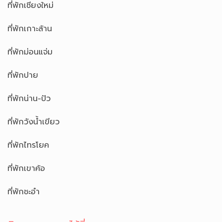
ที่พักเชียงใหม่
ที่พักเกาะล้าน
ที่พักม่อนแจ่ม
ที่พักปาย
ที่พักน่าน-ปัว
ที่พักวังน้ำเขียว
ที่พักไทรโยค
ที่พักเขาค้อ
ที่พักชะอำ