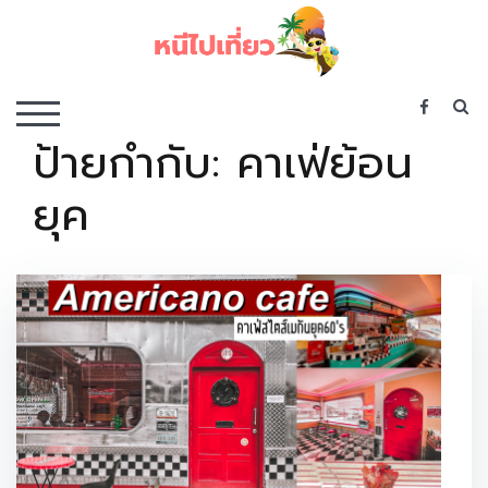
Skip
to
content
เว็บไซต์รวบรวมที่พัก ที่เที่ยว ที่กิน ไว้ในที่เดียว
S
TOGGLE MOBILE MENU
ป้ายกำกับ:
คาเฟ่ย้อน
ยุค