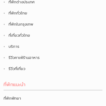
ที่พักต่างประเทศ
ที่พักทั่วไทย
ที่พักในกรุงเทพ
ที่เที่ยวทั่วไทย
บริการ
รีวีวคาเฟ่ร้านอาหาร
รีวีวที่เที่ยว
ที่พักแนะนำ
ที่พักพัทยา