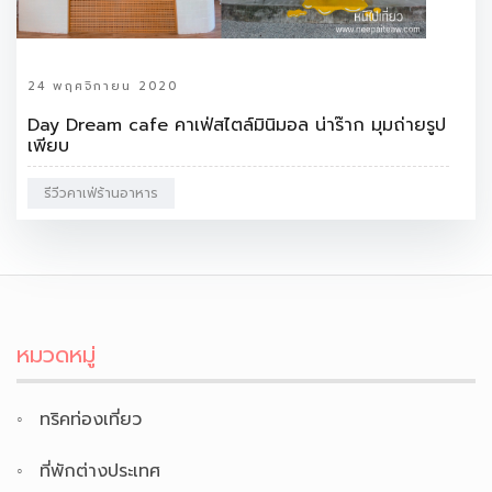
24 พฤศจิกายน 2020
Day Dream cafe คาเฟ่สไตล์มินิมอล น่าร๊าก มุมถ่ายรูป
เพียบ
รีวีวคาเฟ่ร้านอาหาร
หมวดหมู่
ทริคท่องเที่ยว
ที่พักต่างประเทศ