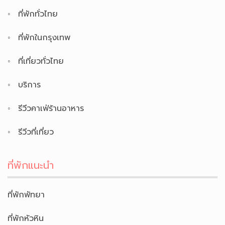
ที่พักทั่วไทย
ที่พักในกรุงเทพ
ที่เที่ยวทั่วไทย
บริการ
รีวีวคาเฟ่ร้านอาหาร
รีวีวที่เที่ยว
ที่พักแนะนำ
ที่พักพัทยา
ที่พักหัวหิน