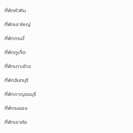
ที่พักหัวหิน
ที่พักเขาใหญ่
ที่พักกระบี่
ที่พักภูเก็ต
ที่พักเกาะช้าง
ที่พักจันทบุรี
ที่พักกาญจนบุรี
ที่พักระยอง
ที่พักเขาค้อ