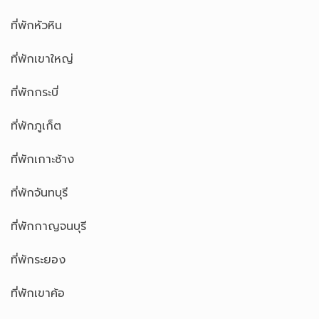
ที่พักหัวหิน
ที่พักเขาใหญ่
ที่พักกระบี่
ที่พักภูเก็ต
ที่พักเกาะช้าง
ที่พักจันทบุรี
ที่พักกาญจนบุรี
ที่พักระยอง
ที่พักเขาค้อ