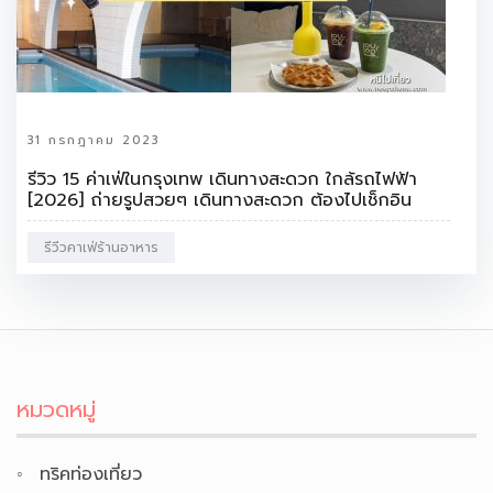
31 กรกฎาคม 2023
รีวิว 15 ค่าเฟ่ในกรุงเทพ เดินทางสะดวก ใกล้รถไฟฟ้า
[2026] ถ่ายรูปสวยๆ เดินทางสะดวก ต้องไปเช็กอิน
รีวีวคาเฟ่ร้านอาหาร
หมวดหมู่
ทริคท่องเที่ยว