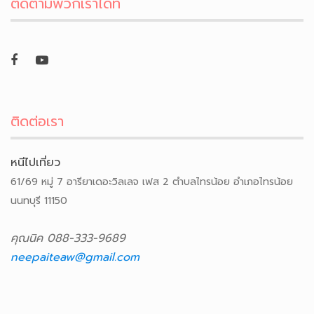
ติดตามพวกเราได้ที่
ติดต่อเรา
หนีไปเที่ยว
61/69 หมู่ 7 อารียาเดอะวิลเลจ เฟส 2 ตำบลไทรน้อย อำเภอไทรน้อย
นนทบุรี 11150
คุณนิค 088-333-9689
neepaiteaw@gmail.com