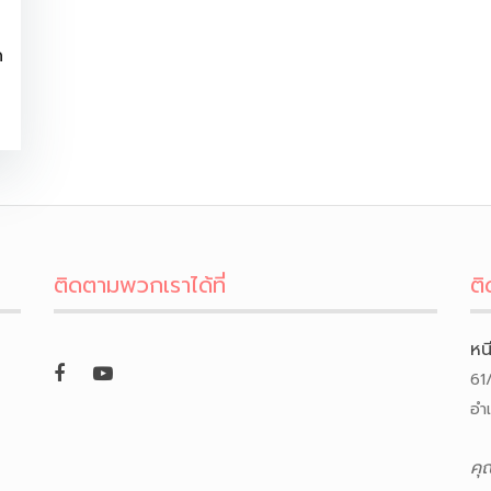
ด
ติดตามพวกเราได้ที่
ติ
หน
61
อำ
คุ