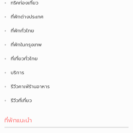
ทริคท่องเที่ยว
ที่พักต่างประเทศ
ที่พักทั่วไทย
ที่พักในกรุงเทพ
ที่เที่ยวทั่วไทย
บริการ
รีวีวคาเฟ่ร้านอาหาร
รีวีวที่เที่ยว
ที่พักแนะนำ