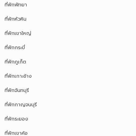
ที่พักพัทยา
ที่พักหัวหิน
ที่พักเขาใหญ่
ที่พักกระบี่
ที่พักภูเก็ต
ที่พักเกาะช้าง
ที่พักจันทบุรี
ที่พักกาญจนบุรี
ที่พักระยอง
ที่พักเขาค้อ