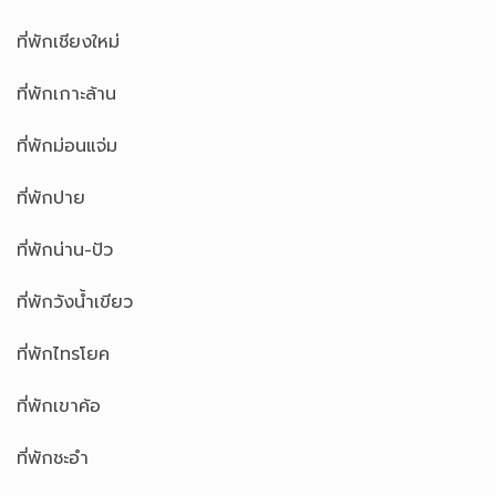
ที่พักเชียงใหม่
ที่พักเกาะล้าน
ที่พักม่อนแจ่ม
ที่พักปาย
ที่พักน่าน-ปัว
ที่พักวังน้ำเขียว
ที่พักไทรโยค
ที่พักเขาค้อ
ที่พักชะอำ