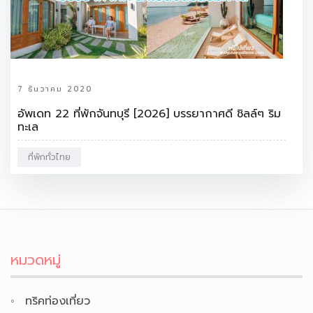
7 ธันวาคม 2020
อัพเดท 22 ที่พักจันทบุรี [2026] บรรยากาศดี ชิลล์ๆ ริม
ทะเล
ที่พักทั่วไทย
หมวดหมู่
ทริคท่องเที่ยว