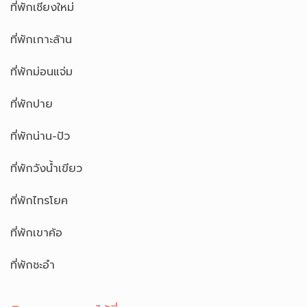
ที่พักเชียงใหม่
ที่พักเกาะล้าน
ที่พักม่อนแจ่ม
ที่พักปาย
ที่พักน่าน-ปัว
ที่พักวังน้ำเขียว
ที่พักไทรโยค
ที่พักเขาค้อ
ที่พักชะอำ