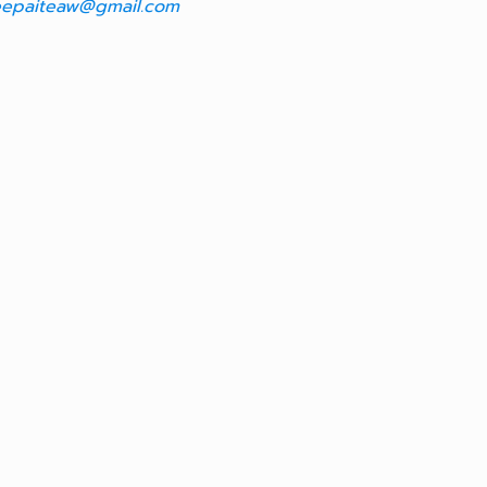
epaiteaw@gmail.com