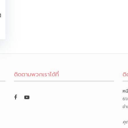
ู
ติดตามพวกเราได้ที่
ติ
หน
61
อำ
คุ