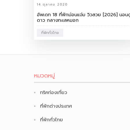
14 ตุลาคม 2020
อัพเดท 18 ที่พักม่อนแจ่ม วิวสวย [2026] นอนด
ดาว กลางทะเลหมอก
ที่พักทั่วไทย
หมวดหมู่
ทริคท่องเที่ยว
ที่พักต่างประเทศ
ที่พักทั่วไทย