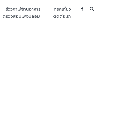
SEARCH BUT
รีวีวคาเฟ่ร้านอาหาร
ทริคเที่ยว
ตรวจสอบเพจปลอม
ติดต่อเรา