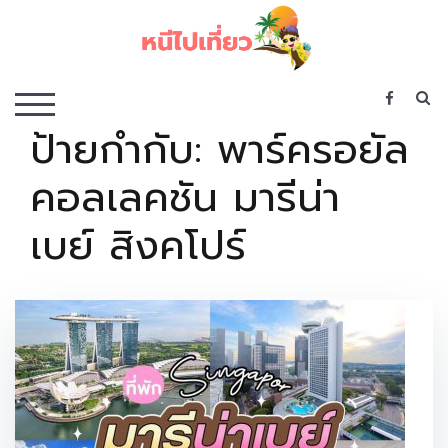
Skip
to
content
เว็บไซต์รวบรวมที่พัก ที่เที่ยว ที่กิน ไว้ในที่เดียว
S
TOGGLE MOBILE MENU
ป้ายกำกับ:
พาร์ครอยัล
คอลเลคชัน มารีน่า
เบย์ สิงคโปร์