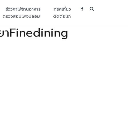
SEARCH BUT
รีวีวคาเฟ่ร้านอาหาร
ทริคเที่ยว
ตรวจสอบเพจปลอม
ติดต่อเรา
ะยาFinedining