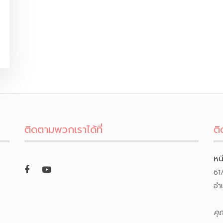
ติดตามพวกเราได้ที่
ติ
หน
61
อำ
คุ