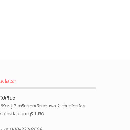
ดต่อเรา
ีไปเที่ยว
/69 หมู่ 7 อารียาเดอะวิลเลจ เฟส 2 ตำบลไทรน้อย
เภอไทรน้อย นนทบุรี 11150
ณนิค 088-333-9689