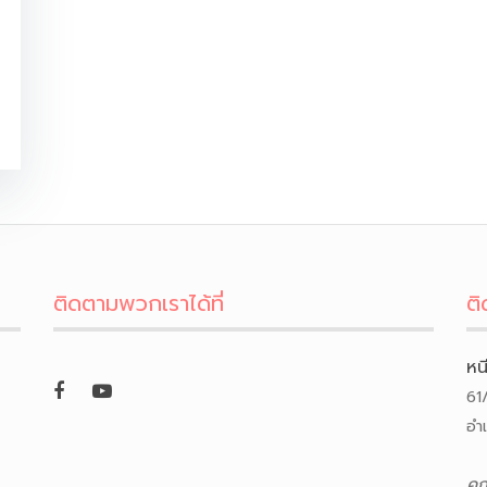
ติดตามพวกเราได้ที่
ติ
หน
61
อำ
คุ