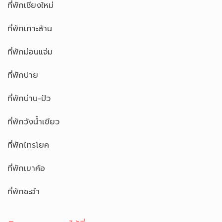
ที่พักเชียงใหม่
ที่พักเกาะล้าน
ที่พักม่อนแจ่ม
ที่พักปาย
ที่พักน่าน-ปัว
ที่พักวังน้ำเขียว
ที่พักไทรโยค
ที่พักเขาค้อ
ที่พักชะอำ