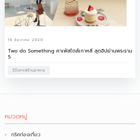
10 ธันวาคม 2020
Two do Something คาเฟ่สไตล์เกาหลี สุดฮิปย่านพระราม
5
รีวีวคาเฟ่ร้านอาหาร
หมวดหมู่
ทริคท่องเที่ยว