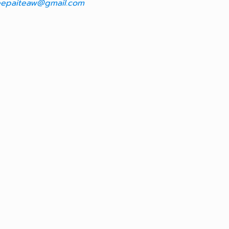
epaiteaw@gmail.com