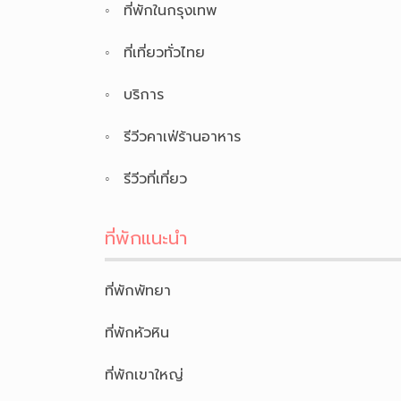
ที่พักในกรุงเทพ
ที่เที่ยวทั่วไทย
บริการ
รีวีวคาเฟ่ร้านอาหาร
รีวีวที่เที่ยว
ที่พักแนะนำ
ที่พักพัทยา
ที่พักหัวหิน
ที่พักเขาใหญ่