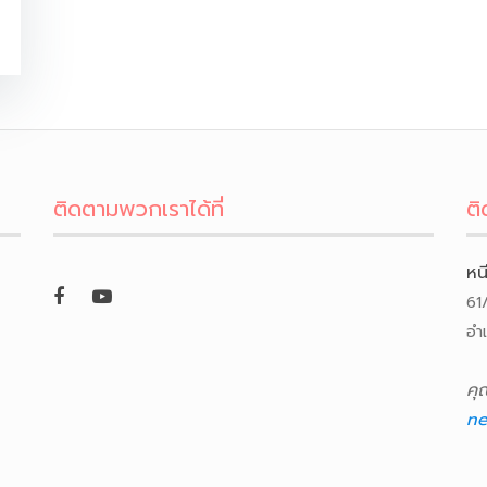
ติดตามพวกเราได้ที่
ติ
หน
61
อำ
คุ
ne