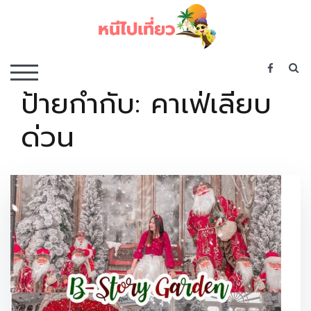
Skip
to
content
เว็บไซต์รวบรวมที่พัก ที่เที่ยว ที่กิน ไว้ในที่เดียว
S
TOGGLE MOBILE MENU
ป้ายกำกับ:
คาเฟ่เลียบ
ด่วน