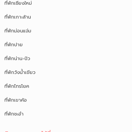
ที่พักเชียงใหม่
ที่พักเกาะล้าน
ที่พักม่อนแจ่ม
ที่พักปาย
ที่พักน่าน-ปัว
ที่พักวังน้ำเขียว
ที่พักไทรโยค
ที่พักเขาค้อ
ที่พักชะอำ