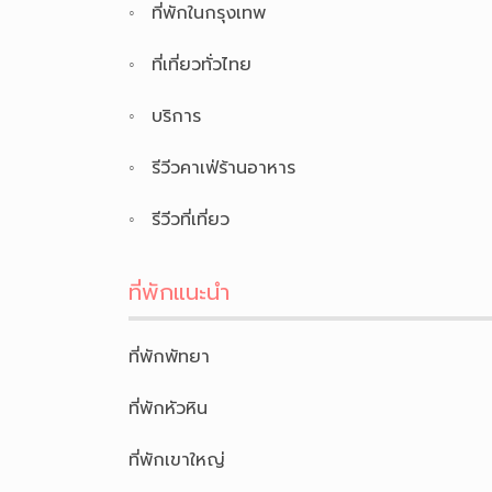
ที่พักในกรุงเทพ
ที่เที่ยวทั่วไทย
บริการ
รีวีวคาเฟ่ร้านอาหาร
รีวีวที่เที่ยว
ที่พักแนะนำ
ที่พักพัทยา
ที่พักหัวหิน
ที่พักเขาใหญ่