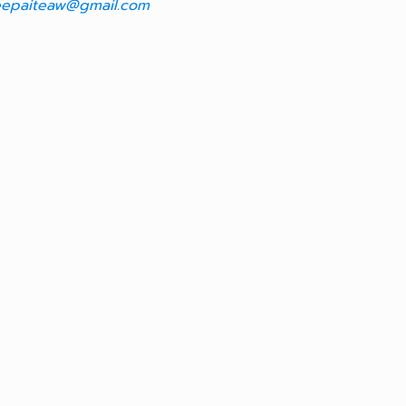
epaiteaw@gmail.com