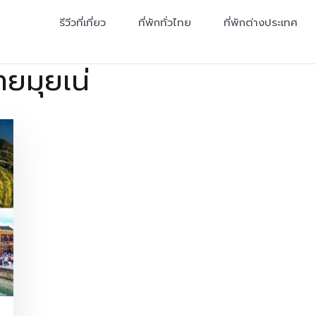
รีวีวที่เที่ยว
ที่พักทั่วไทย
ที่พักต่างประเทศ
ยมุยเน่