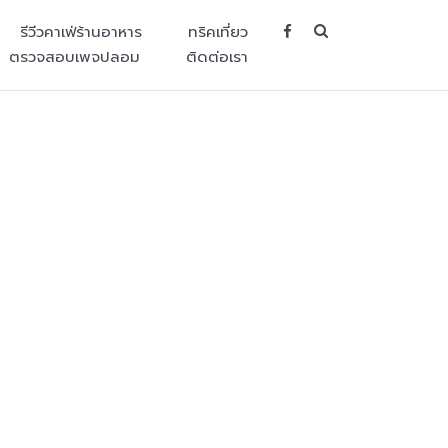
SEARCH BUT
รีวีวคาเฟ่ร้านอาหาร
ทริคเที่ยว
ตรวจสอบเพจปลอม
ติดต่อเรา