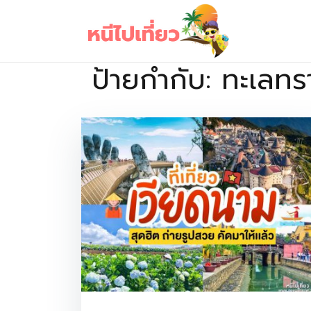
Skip
to
content
ป้ายกำกับ:
ทะเลทรา
เว็บไซต์รวบรวมที่พัก ที่เที่ยว ที่กิน ไว้ในที่เดียว