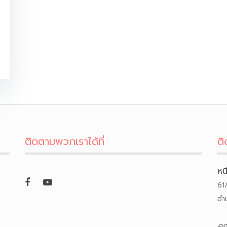
ติดตามพวกเราได้ที่
ติ
หน
61
อำ
คุ