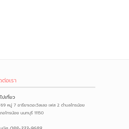
ดต่อเรา
ีไปเที่ยว
/69 หมู่ 7 อารียาเดอะวิลเลจ เฟส 2 ตำบลไทรน้อย
เภอไทรน้อย นนทบุรี 11150
ณนิค 088-333-9689