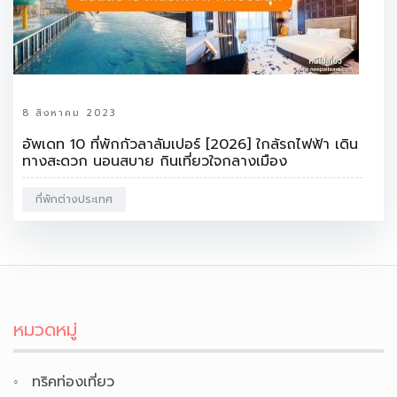
8 สิงหาคม 2023
อัพเดท 10 ที่พักกัวลาลัมเปอร์ [2026] ใกล้รถไฟฟ้า เดิน
ทางสะดวก นอนสบาย กินเที่ยวใจกลางเมือง
ที่พักต่างประเทศ
หมวดหมู่
ทริคท่องเที่ยว