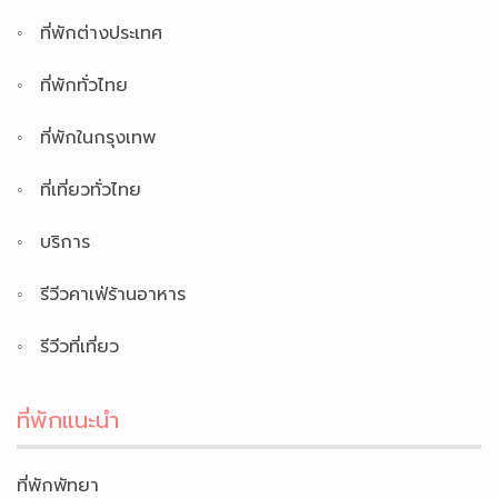
ที่พักต่างประเทศ
ที่พักทั่วไทย
ที่พักในกรุงเทพ
ที่เที่ยวทั่วไทย
บริการ
รีวีวคาเฟ่ร้านอาหาร
รีวีวที่เที่ยว
ที่พักแนะนำ
ที่พักพัทยา