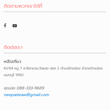
ติดตามพวกเราได้ที่
ติดต่อเรา
หนีไปเที่ยว
61/69 หมู่ 7 อารียาเดอะวิลเลจ เฟส 2 ตำบลไทรน้อย อำเภอไทรน้อย
นนทบุรี 11150
คุณนิค 088-333-9689
neepaiteaw@gmail.com