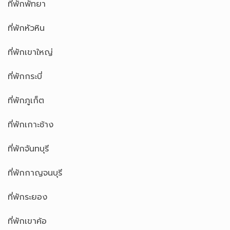
ที่พักพัทยา
ที่พักหัวหิน
ที่พักเขาใหญ่
ที่พักกระบี่
ที่พักภูเก็ต
ที่พักเกาะช้าง
ที่พักจันทบุรี
ที่พักกาญจนบุรี
ที่พักระยอง
ที่พักเขาค้อ