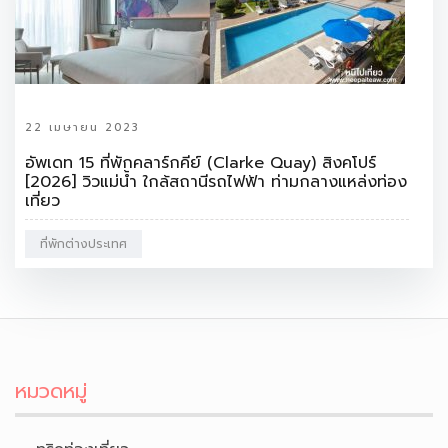
22 เมษายน 2023
อัพเดท 15 ที่พักคลาร์กคีย์ (Clarke Quay) สิงคโปร์
[2026] วิวแม่น้ำ ใกล้สถานีรถไฟฟ้า ท่ามกลางแหล่งท่อง
เที่ยว
ที่พักต่างประเทศ
หมวดหมู่