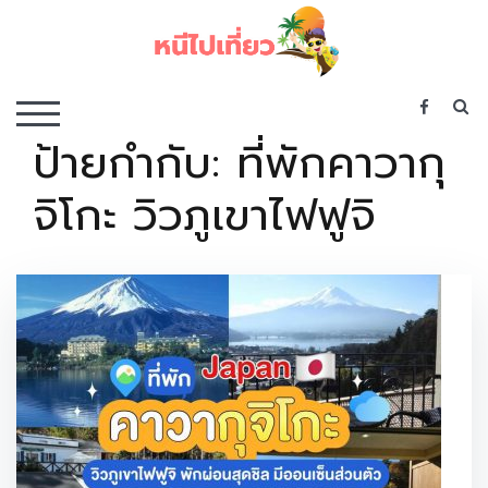
Skip
to
content
เว็บไซต์รวบรวมที่พัก ที่เที่ยว ที่กิน ไว้ในที่เดียว
S
TOGGLE MOBILE MENU
ป้ายกำกับ:
ที่พักคาวากุ
จิโกะ วิวภูเขาไฟฟูจิ