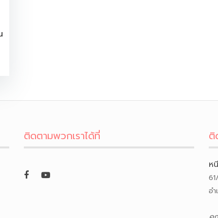
น
ติดตามพวกเราได้ที่
ติ
หน
61
อำ
คุ