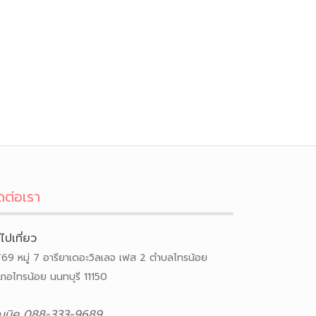
ดต่อเรา
ีไปเที่ยว
/69 หมู่ 7 อารียาเดอะวิลเลจ เฟส 2 ตำบลไทรน้อย
เภอไทรน้อย นนทบุรี 11150
ณนิค 088-333-9689