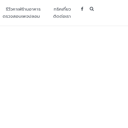
SEARCH BUT
รีวีวคาเฟ่ร้านอาหาร
ทริคเที่ยว
ตรวจสอบเพจปลอม
ติดต่อเรา