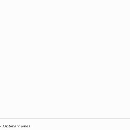
 OptimaThemes.