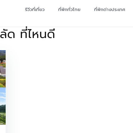
รีวีวที่เที่ยว
ที่พักทั่วไทย
ที่พักต่างประเทศ
ลัด ที่ไหนดี