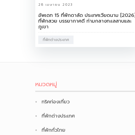
28 เมษายน 2023
อัพเดท 15 ที่พักดาลัด ประเทศเวียดนาม [2026
ที่พักสวย บรรยากาศดี ท่ามกลางทะเลสาบและ
ภูเขา
ที่พักต่างประเทศ
หมวดหมู่
ทริคท่องเที่ยว
ที่พักต่างประเทศ
ที่พักทั่วไทย