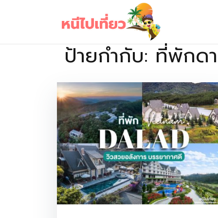
Skip
to
content
ป้ายกำกับ:
ที่พักดา
เว็บไซต์รวบรวมที่พัก ที่เที่ยว ที่กิน ไว้ในที่เดียว