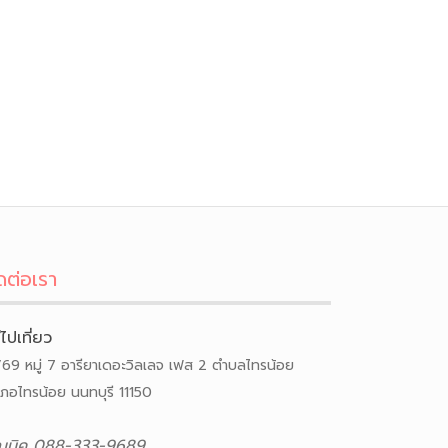
ดต่อเรา
ีไปเที่ยว
/69 หมู่ 7 อารียาเดอะวิลเลจ เฟส 2 ตำบลไทรน้อย
เภอไทรน้อย นนทบุรี 11150
ณนิค 088-333-9689