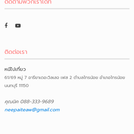
ติดตามพวกเราได้ที่
ติดต่อเรา
หนีไปเที่ยว
61/69 หมู่ 7 อารียาเดอะวิลเลจ เฟส 2 ตำบลไทรน้อย อำเภอไทรน้อย
นนทบุรี 11150
คุณนิค 088-333-9689
neepaiteaw@gmail.com