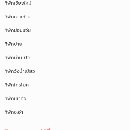
ที่พักเชียงใหม่
ที่พักเกาะล้าน
ที่พักม่อนแจ่ม
ที่พักปาย
ที่พักน่าน-ปัว
ที่พักวังน้ำเขียว
ที่พักไทรโยค
ที่พักเขาค้อ
ที่พักชะอำ