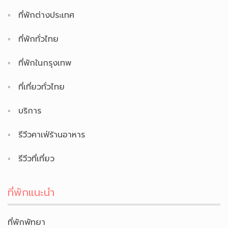
ที่พักต่างประเทศ
ที่พักทั่วไทย
ที่พักในกรุงเทพ
ที่เที่ยวทั่วไทย
บริการ
รีวีวคาเฟ่ร้านอาหาร
รีวีวที่เที่ยว
ที่พักแนะนำ
ที่พักพัทยา