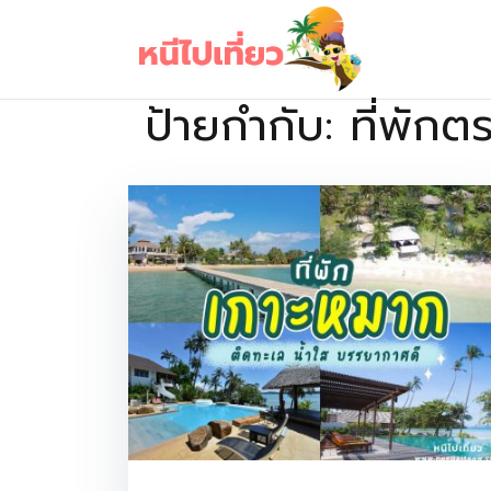
Skip
to
content
ป้ายกำกับ:
ที่พักต
เว็บไซต์รวบรวมที่พัก ที่เที่ยว ที่กิน ไว้ในที่เดียว