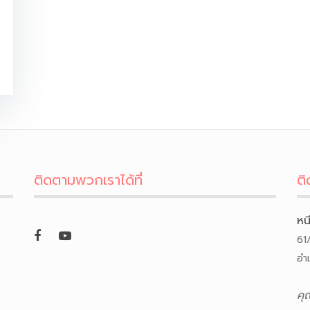
ติดตามพวกเราได้ที่
ติ
หน
61
อำ
คุ