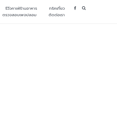
SEARCH BUT
รีวีวคาเฟ่ร้านอาหาร
ทริคเที่ยว
ตรวจสอบเพจปลอม
ติดต่อเรา