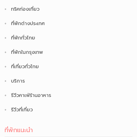
ทริคท่องเที่ยว
ที่พักต่างประเทศ
ที่พักทั่วไทย
ที่พักในกรุงเทพ
ที่เที่ยวทั่วไทย
บริการ
รีวีวคาเฟ่ร้านอาหาร
รีวีวที่เที่ยว
ที่พักแนะนำ