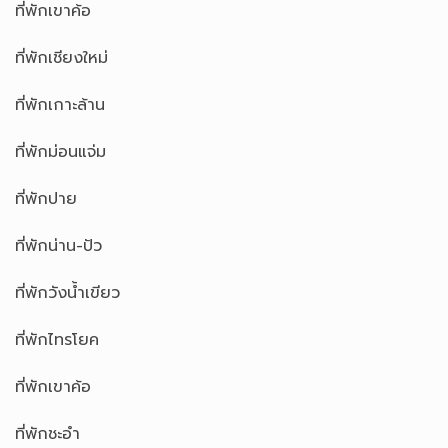
ที่พักเขาค้อ
ที่พักเชียงใหม่
ที่พักเกาะล้าน
ที่พักม่อนแจ่ม
ที่พักปาย
ที่พักน่าน-ปัว
ที่พักวังน้ำเขียว
ที่พักไทรโยค
ที่พักเขาค้อ
ที่พักชะอำ