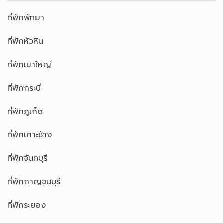
ที่พักพัทยา
ที่พักหัวหิน
ที่พักเขาใหญ่
ที่พักกระบี่
ที่พักภูเก็ต
ที่พักเกาะช้าง
ที่พักจันทบุรี
ที่พักกาญจนบุรี
ที่พักระยอง