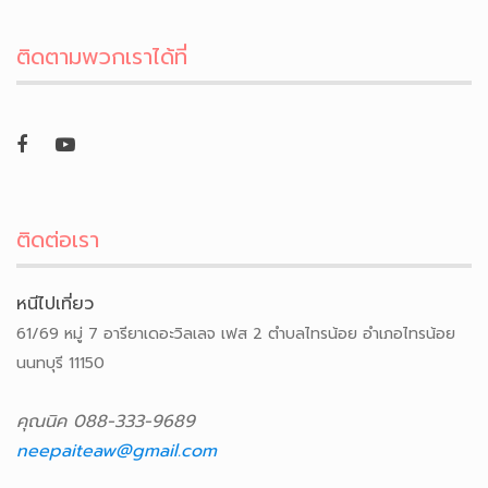
ติดตามพวกเราได้ที่
ติดต่อเรา
หนีไปเที่ยว
61/69 หมู่ 7 อารียาเดอะวิลเลจ เฟส 2 ตำบลไทรน้อย อำเภอไทรน้อย
นนทบุรี 11150
คุณนิค 088-333-9689
neepaiteaw@gmail.com