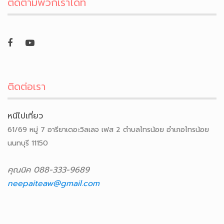
ติดตามพวกเราได้ที่
ติดต่อเรา
หนีไปเที่ยว
61/69 หมู่ 7 อารียาเดอะวิลเลจ เฟส 2 ตำบลไทรน้อย อำเภอไทรน้อย
นนทบุรี 11150
คุณนิค 088-333-9689
neepaiteaw@gmail.com