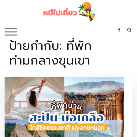
Skip
to
content
เว็บไซต์รวบรวมที่พัก ที่เที่ยว ที่กิน ไว้ในที่เดียว
S
TOGGLE MOBILE MENU
ป้ายกำกับ:
ที่พัก
ท่ามกลางขุนเขา