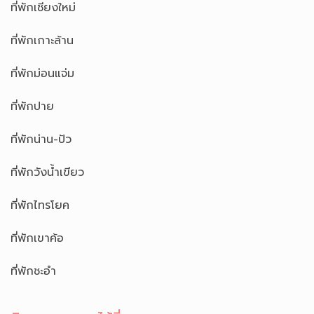
ที่พักเชียงใหม่
ที่พักเกาะล้าน
ที่พักม่อนแจ่ม
ที่พักปาย
ที่พักน่าน-ปัว
ที่พักวังน้ำเขียว
ที่พักไทรโยค
ที่พักเขาค้อ
ที่พักชะอำ