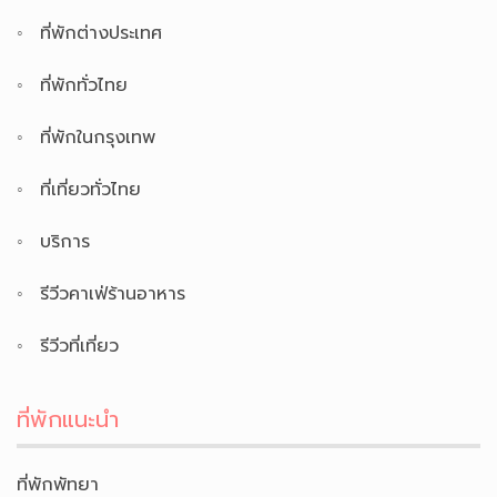
ที่พักต่างประเทศ
ที่พักทั่วไทย
ที่พักในกรุงเทพ
ที่เที่ยวทั่วไทย
บริการ
รีวีวคาเฟ่ร้านอาหาร
รีวีวที่เที่ยว
ที่พักแนะนำ
ที่พักพัทยา