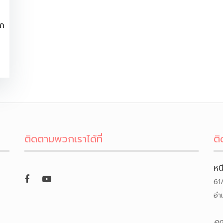
ัก
ติดตามพวกเราได้ที่
ติ
หน
61
อำ
คุ