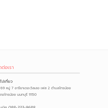
ดต่อเรา
ีไปเที่ยว
/69 หมู่ 7 อารียาเดอะวิลเลจ เฟส 2 ตำบลไทรน้อย
เภอไทรน้อย นนทบุรี 11150
ณนิค 088-333-9689