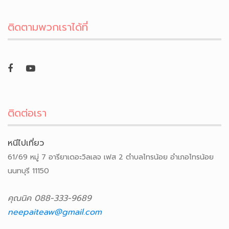
ติดตามพวกเราได้ที่
ติดต่อเรา
หนีไปเที่ยว
61/69 หมู่ 7 อารียาเดอะวิลเลจ เฟส 2 ตำบลไทรน้อย อำเภอไทรน้อย
นนทบุรี 11150
คุณนิค 088-333-9689
neepaiteaw@gmail.com