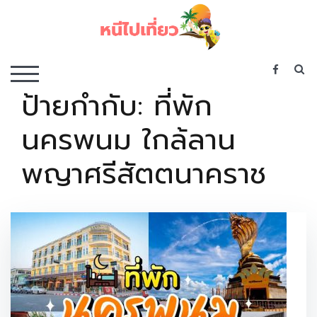
Skip
to
content
เว็บไซต์รวบรวมที่พัก ที่เที่ยว ที่กิน ไว้ในที่เดียว
S
TOGGLE MOBILE MENU
ป้ายกำกับ:
ที่พัก
นครพนม ใกล้ลาน
พญาศรีสัตตนาคราช