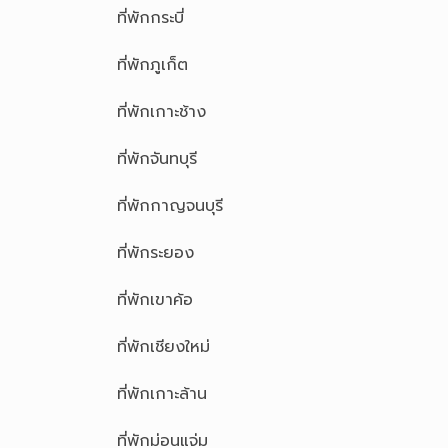
ที่พักกระบี่
ที่พักภูเก็ต
ที่พักเกาะช้าง
ที่พักจันทบุรี
ที่พักกาญจนบุรี
ที่พักระยอง
ที่พักเขาค้อ
ที่พักเชียงใหม่
ที่พักเกาะล้าน
ที่พักม่อนแจ่ม