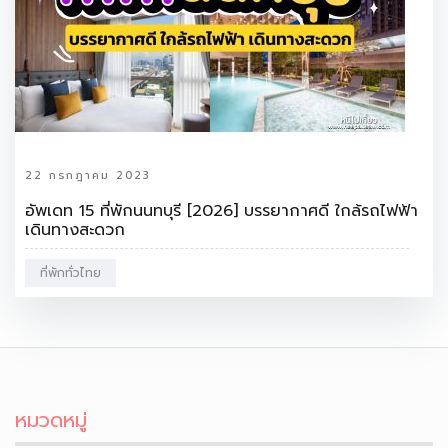
22 กรกฎาคม 2023
อัพเดท 15 ที่พักนนทบุรี [2026] บรรยากาศดี ใกล้รถไฟฟ้า
เดินทางสะดวก
ที่พักทั่วไทย
หมวดหมู่