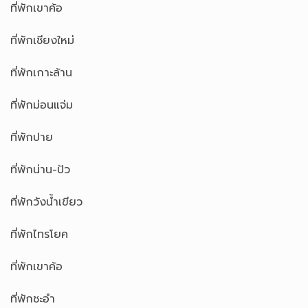
ที่พักเขาค้อ
ที่พักเชียงใหม่
ที่พักเกาะล้าน
ที่พักม่อนแจ่ม
ที่พักปาย
ที่พักน่าน-ปัว
ที่พักวังน้ำเขียว
ที่พักไทรโยค
ที่พักเขาค้อ
ที่พักชะอำ