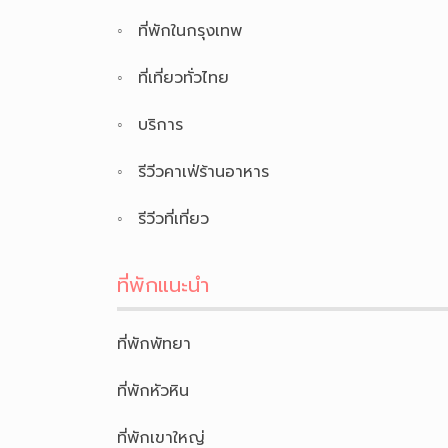
ที่พักในกรุงเทพ
ที่เที่ยวทั่วไทย
บริการ
รีวีวคาเฟ่ร้านอาหาร
รีวีวที่เที่ยว
ที่พักแนะนำ
ที่พักพัทยา
ที่พักหัวหิน
ที่พักเขาใหญ่