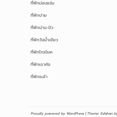
ที่พักม่อนแจ่ม
ที่พักปาย
ที่พักน่าน-ปัว
ที่พักวังน้ำเขียว
ที่พักไทรโยค
ที่พักเขาค้อ
ที่พักชะอำ
Proudly powered by WordPress
|
Theme:
Esfahan
by