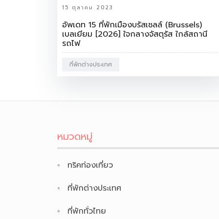
15 ตุลาคม 2023
อัพเดท 15 ที่พักเมืองบรัสเชลล์ (Brussels)
เบลเยียม [2026] ใจกลางจัสตุรัส ใกล้สถานี
รถไฟ
ที่พักต่างประเทศ
หมวดหมู่
ทริคท่องเที่ยว
ที่พักต่างประเทศ
ที่พักทั่วไทย