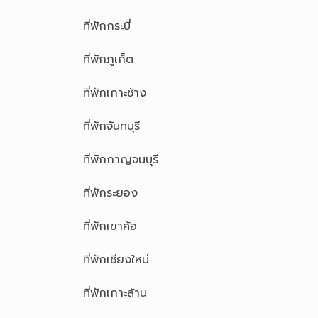
ที่พักกระบี่
ที่พักภูเก็ต
ที่พักเกาะช้าง
ที่พักจันทบุรี
ที่พักกาญจนบุรี
ที่พักระยอง
ที่พักเขาค้อ
ที่พักเชียงใหม่
ที่พักเกาะล้าน