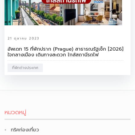
21 ตุลาคม 2023
อัพเดท 15 ที่พักปราก (Prague) สาธารณรัฐเช็ก [2026]
ใจกลางเมือง เดินทางสะดวก ใกล้สถานีรถไฟ
ที่พักต่างประเทศ
หมวดหมู่
ทริคท่องเที่ยว