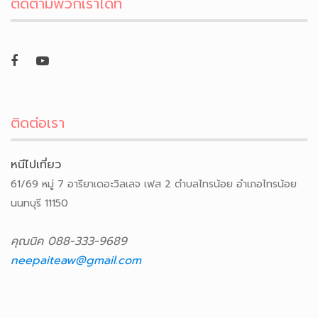
ติดตามพวกเราได้ที่
ติดต่อเรา
หนีไปเที่ยว
61/69 หมู่ 7 อารียาเดอะวิลเลจ เฟส 2 ตำบลไทรน้อย อำเภอไทรน้อย
นนทบุรี 11150
คุณนิค 088-333-9689
neepaiteaw@gmail.com