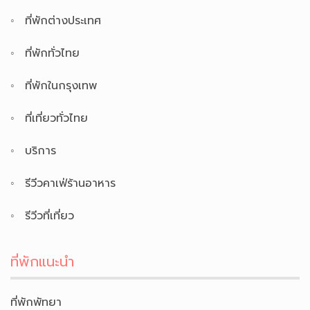
ที่พักต่างประเทศ
ที่พักทั่วไทย
ที่พักในกรุงเทพ
ที่เที่ยวทั่วไทย
บริการ
รีวีวคาเฟ่ร้านอาหาร
รีวีวที่เที่ยว
ที่พักแนะนำ
ที่พักพัทยา