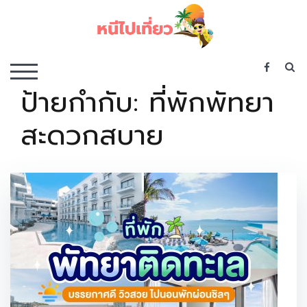
Skip
to
content
เว็บไซต์รวบรวมที่พัก ที่เที่ยว ที่กิน ไว้ในที่เดียว
S
TOGGLE MOBILE MENU
ป้ายกำกับ:
ที่พักพัทยา
สะดวกสบาย