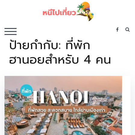
Skip
to
content
เว็บไซต์รวบรวมที่พัก ที่เที่ยว ที่กิน ไว้ในที่เดียว
S
TOGGLE MOBILE MENU
ป้ายกำกับ:
ที่พัก
ฮานอยสำหรับ 4 คน