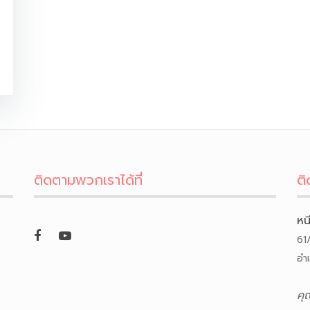
ติดตามพวกเราได้ที่
ติ
หน
61
อำ
คุ