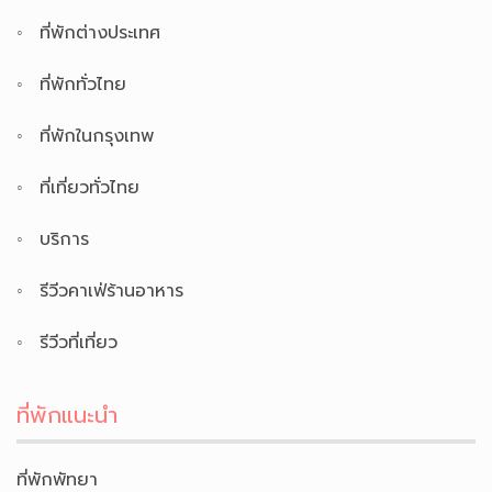
ที่พักต่างประเทศ
ที่พักทั่วไทย
ที่พักในกรุงเทพ
ที่เที่ยวทั่วไทย
บริการ
รีวีวคาเฟ่ร้านอาหาร
รีวีวที่เที่ยว
ที่พักแนะนำ
ที่พักพัทยา