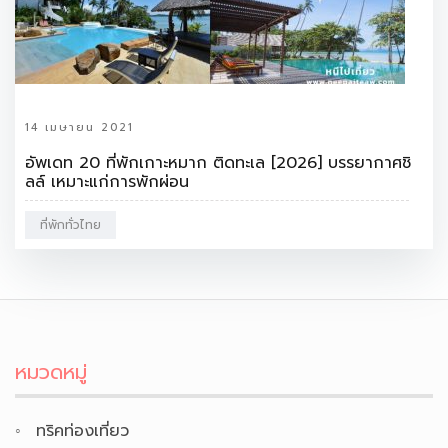
14 เมษายน 2021
อัพเดท 20 ที่พักเกาะหมาก ติดทะเล [2026] บรรยากาศชิ
ลล์ เหมาะแก่การพักผ่อน
ที่พักทั่วไทย
หมวดหมู่
ทริคท่องเที่ยว