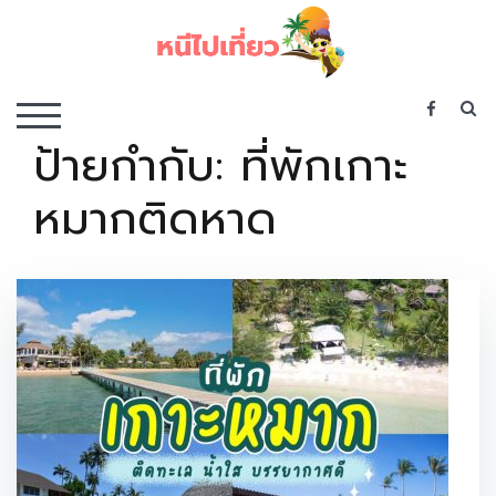
Skip
to
content
เว็บไซต์รวบรวมที่พัก ที่เที่ยว ที่กิน ไว้ในที่เดียว
S
TOGGLE MOBILE MENU
ป้ายกำกับ:
ที่พักเกาะ
หมากติดหาด