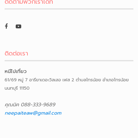
ติดตามพวกเราได้ที่
ติดต่อเรา
หนีไปเที่ยว
61/69 หมู่ 7 อารียาเดอะวิลเลจ เฟส 2 ตำบลไทรน้อย อำเภอไทรน้อย
นนทบุรี 11150
คุณนิค 088-333-9689
neepaiteaw@gmail.com