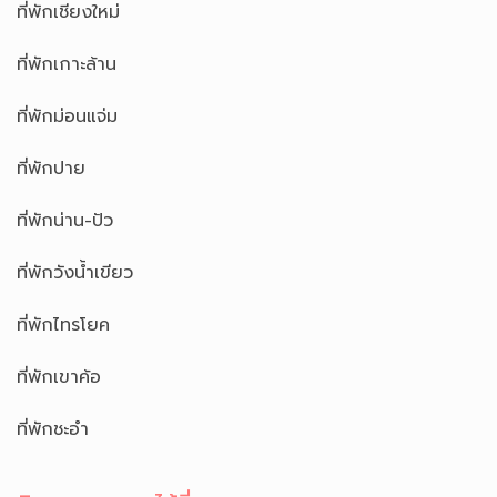
ที่พักเชียงใหม่
ที่พักเกาะล้าน
ที่พักม่อนแจ่ม
ที่พักปาย
ที่พักน่าน-ปัว
ที่พักวังน้ำเขียว
ที่พักไทรโยค
ที่พักเขาค้อ
ที่พักชะอำ