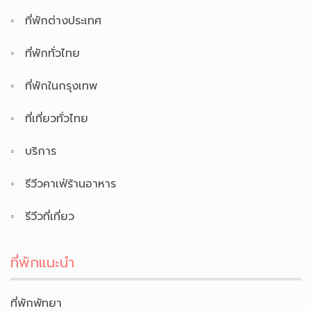
ที่พักต่างประเทศ
ที่พักทั่วไทย
ที่พักในกรุงเทพ
ที่เที่ยวทั่วไทย
บริการ
รีวีวคาเฟ่ร้านอาหาร
รีวีวที่เที่ยว
ที่พักแนะนำ
ที่พักพัทยา