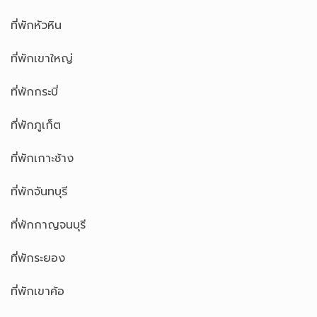
ที่พักหัวหิน
ที่พักเขาใหญ่
ที่พักกระบี่
ที่พักภูเก็ต
ที่พักเกาะช้าง
ที่พักจันทบุรี
ที่พักกาญจนบุรี
ที่พักระยอง
ที่พักเขาค้อ