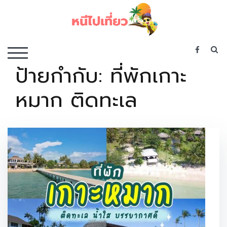
Skip
to
content
เว็บไซต์รวบรวมที่พัก ที่เที่ยว ที่กิน ไว้ในที่เดียว
S
TOGGLE MOBILE MENU
ป้ายกำกับ:
ที่พักเกาะ
หมาก ติดทะเล