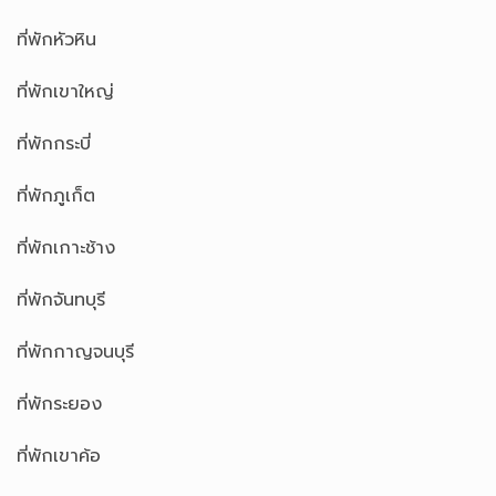
ที่พักหัวหิน
ที่พักเขาใหญ่
ที่พักกระบี่
ที่พักภูเก็ต
ที่พักเกาะช้าง
ที่พักจันทบุรี
ที่พักกาญจนบุรี
ที่พักระยอง
ที่พักเขาค้อ