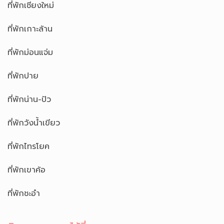
ที่พักเชียงใหม่
ที่พักเกาะล้าน
ที่พักม่อนแจ่ม
ที่พักปาย
ที่พักน่าน-ปัว
ที่พักวังน้ำเขียว
ที่พักไทรโยค
ที่พักเขาค้อ
ที่พักชะอำ