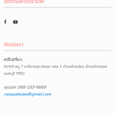
ติดตามพวกเราได้ที่
ติดต่อเรา
หนีไปเที่ยว
61/69 หมู่ 7 อารียาเดอะวิลเลจ เฟส 2 ตำบลไทรน้อย อำเภอไทรน้อย
นนทบุรี 11150
คุณนิค 088-333-9689
neepaiteaw@gmail.com