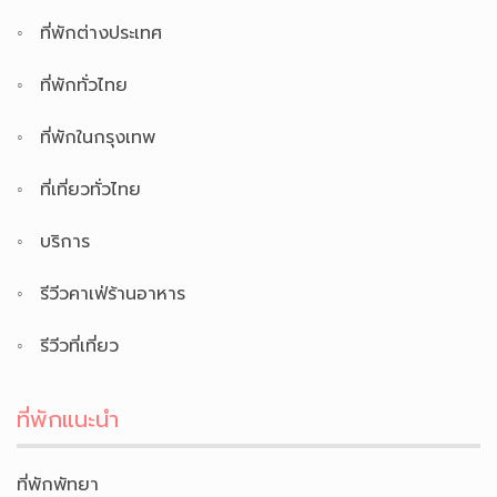
ที่พักต่างประเทศ
ที่พักทั่วไทย
ที่พักในกรุงเทพ
ที่เที่ยวทั่วไทย
บริการ
รีวีวคาเฟ่ร้านอาหาร
รีวีวที่เที่ยว
ที่พักแนะนำ
ที่พักพัทยา