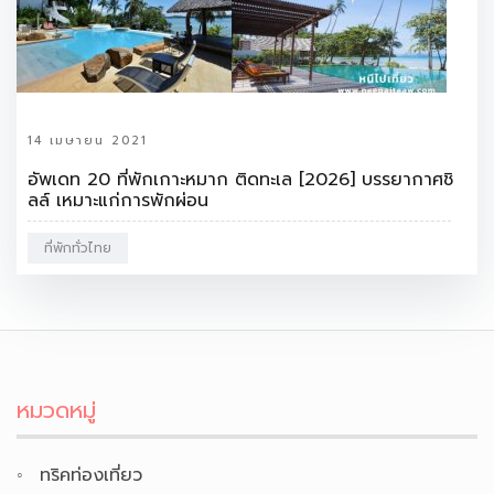
14 เมษายน 2021
อัพเดท 20 ที่พักเกาะหมาก ติดทะเล [2026] บรรยากาศชิ
ลล์ เหมาะแก่การพักผ่อน
ที่พักทั่วไทย
หมวดหมู่
ทริคท่องเที่ยว