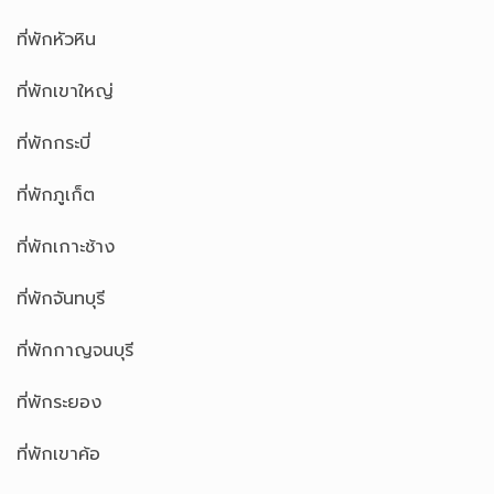
ที่พักหัวหิน
ที่พักเขาใหญ่
ที่พักกระบี่
ที่พักภูเก็ต
ที่พักเกาะช้าง
ที่พักจันทบุรี
ที่พักกาญจนบุรี
ที่พักระยอง
ที่พักเขาค้อ