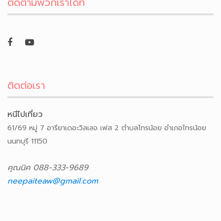
ติดตามพวกเราได้ที่
ติดต่อเรา
หนีไปเที่ยว
61/69 หมู่ 7 อารียาเดอะวิลเลจ เฟส 2 ตำบลไทรน้อย อำเภอไทรน้อย
นนทบุรี 11150
คุณนิค 088-333-9689
neepaiteaw@gmail.com