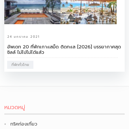
24 มกราคม 2021
อัพเดท 20 ที่พักเกาะเสม็ด ติดทะเล [2026] บรรยากาศสุด
ชิลล์ ไม่ไปไม่ได้แล้ว
ที่พักทั่วไทย
หมวดหมู่
ทริคท่องเที่ยว