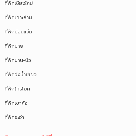
ที่พักเชียงใหม่
ที่พักเกาะล้าน
ที่พักม่อนแจ่ม
ที่พักปาย
ที่พักน่าน-ปัว
ที่พักวังน้ำเขียว
ที่พักไทรโยค
ที่พักเขาค้อ
ที่พักชะอำ