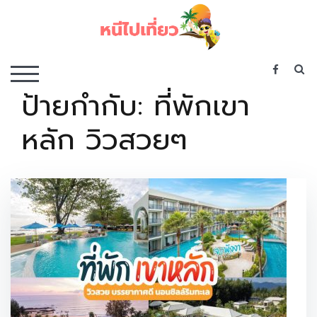
Skip
to
content
เว็บไซต์รวบรวมที่พัก ที่เที่ยว ที่กิน ไว้ในที่เดียว
S
TOGGLE MOBILE MENU
ป้ายกำกับ:
ที่พักเขา
หลัก วิวสวยๆ