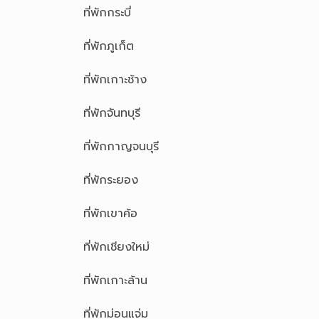
ที่พักกระบี่
ที่พักภูเก็ต
ที่พักเกาะช้าง
ที่พักจันทบุรี
ที่พักกาญจนบุรี
ที่พักระยอง
ที่พักเขาค้อ
ที่พักเชียงใหม่
ที่พักเกาะล้าน
ที่พักม่อนแจ่ม