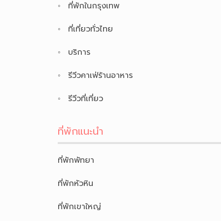
ที่พักในกรุงเทพ
ที่เที่ยวทั่วไทย
บริการ
รีวีวคาเฟ่ร้านอาหาร
รีวีวที่เที่ยว
ที่พักแนะนำ
ที่พักพัทยา
ที่พักหัวหิน
ที่พักเขาใหญ่