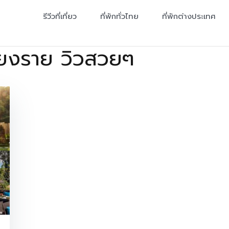
รีวีวที่เที่ยว
ที่พักทั่วไทย
ที่พักต่างประเทศ
ชียงราย วิวสวยๆ