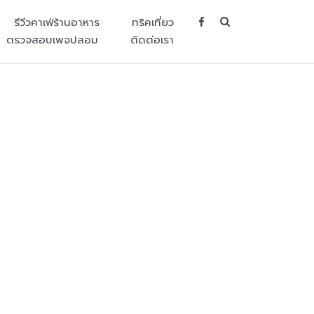
SEARCH BUT
รีวีวคาเฟ่ร้านอาหาร
ทริคเที่ยว
ตรวจสอบเพจปลอม
ติดต่อเรา