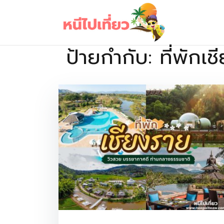
Skip
to
content
ป้ายกำกับ:
ที่พักเ
เว็บไซต์รวบรวมที่พัก ที่เที่ยว ที่กิน ไว้ในที่เดียว