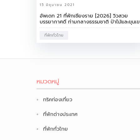
15 มิถุนายน 2021
อัพเดท 21 ที่พักเชียงราย [2026] วิวสวย
บรรยากาศดี ท่ามกลางธรรมชาติ ป่าไม้และขุนเข
ที่พักทั่วไทย
หมวดหมู่
ทริคท่องเที่ยว
ที่พักต่างประเทศ
ที่พักทั่วไทย